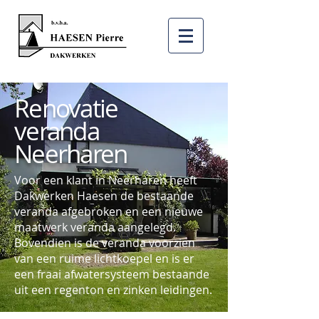
Renovatie
veranda
Neerharen
Voor een klant in Neerharen heeft
Dakwerken Haesen de bestaande
veranda afgebroken en een nieuwe
maatwerk veranda aangelegd.
Bovendien is de veranda voorzien
van een ruime lichtkoepel en is er
een fraai afwatersysteem bestaande
uit een regenton en zinken leidingen.