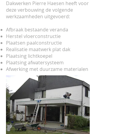
Dakwerken Pierre Haesen heeft voor
deze verbouwing de volgende
werkzaamheden uitgevoerd:
Afbraak bestaande veranda
Herstel vloerconstructie
Plaatsen paalconstructie
Realisatie maatwerk plat dak
Plaatsing lichtkoepel
Plaatsing afwatersysteem
Afwerking met duurzame materialen