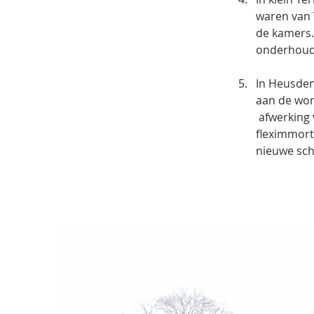
waren van 
de kamers.
In Heusde
aan de won
 afwerking
fleximmort
nieuwe sch