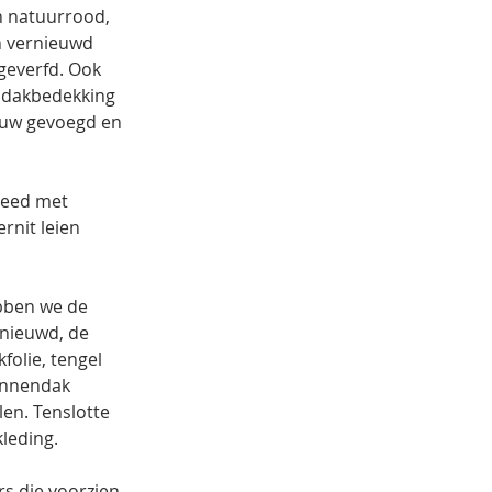
 natuurrood, 
n vernieuwd 
everfd. Ook 
 dakbedekking 
euw gevoegd en 
leed met 
rnit leien 
bben we de 
nieuwd, de 
olie, tengel 
annendak 
en. Tenslotte 
s die voorzien 