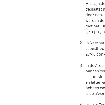
Hier zijn 
geplaatst 
door natuu
werden de 
met natuur
In Neerhar
asbesthoud
In de Arde
pannen ver
schoorsten
en latten 
hebben we 
In klein T