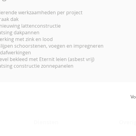
ierende werkzaamheden per project
raak dak
nieuwing lattenconstructie
atsing dakpannen
erking met zink en lood
slijpen schoorstenen, voegen en impregneren
dafwerkingen
gevel bekleed met Eternit leien (asbest vrij)
atsing constructie zonnepanelen
Vo
Diensten
Overi
sen
Dakrenovatie
Contact
Nieuwbouw dak
Zakelijk