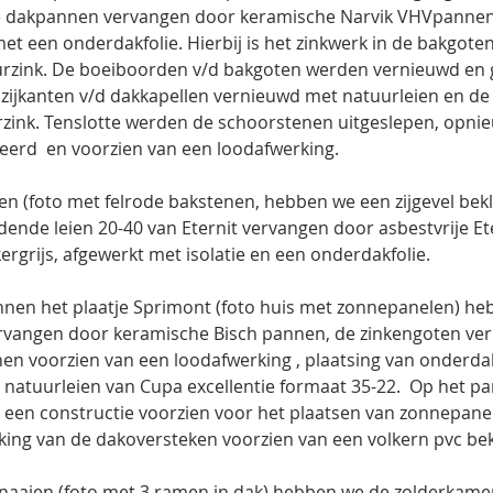
de dakpannen vervangen door keramische Narvik VHVpannen
met een onderdakfolie. Hierbij is het zinkwerk in de bakgote
rzink. De boeiboorden v/d bakgoten werden vernieuwd en g
zijkanten v/d dakkapellen vernieuwd met natuurleien en de
zink. Tenslotte werden de schoorstenen uitgeslepen, opni
en (foto met felrode bakstenen, hebben we een zijgevel bek
ende leien 20-40 van Eternit vervangen door asbestvrije Ete
nnen het plaatje Sprimont (foto huis met zonnepanelen) he
vangen door keramische Bisch pannen, de zinkengoten ver
en voorzien van een loodafwerking , plaatsing van onderdakf
& natuurleien van Cupa excellentie formaat 35-22.  Op het p
een constructie voorzien voor het plaatsen van zonnepanel
ernaaien (foto met 3 ramen in dak) hebben we de zolderkamer