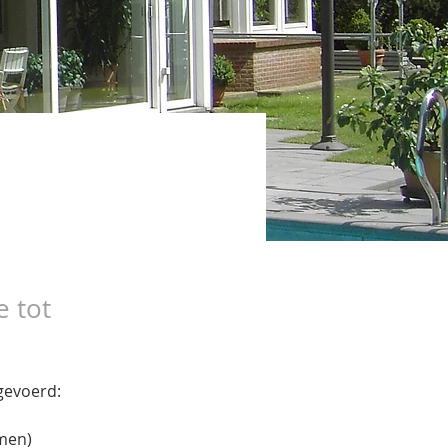
e tot
gevoerd:
en) 
