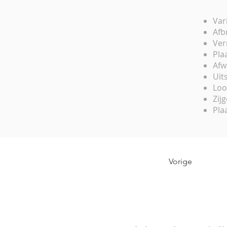
Var
Afb
Ver
Pla
Afw
Uit
Loo
Zij
Pla
Vorige
Dakwerken Hae