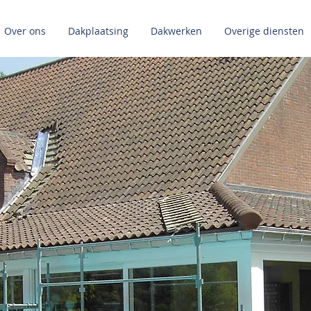
Over ons
Dakplaatsing
Dakwerken
Overige diensten