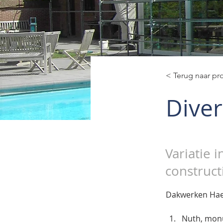
< Terug naar pr
Diver
Variatie 
construct
Dakwerken Haes
Nuth, monu