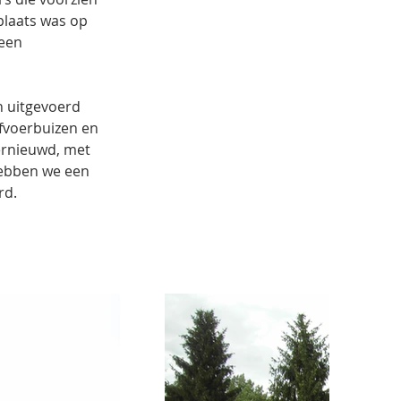
laats was op 
een 
 uitgevoerd 
afvoerbuizen en 
ernieuwd, met 
hebben we een 
rd.