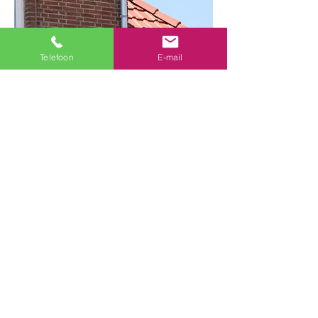
Telefoon
E-mail
Terug naar referentieoverzicht
Dakwerken Haesen
uw
dakwerk specialist
Wij zijn gespecialiseerd in het
plaatsen en renoveren van daken,
herstellingen, algemene dakwerken,
plaatsen van isolatie, zink- en
loodwerk, dakramen en
dakkappellen.
Diependaalweg 11, 3770