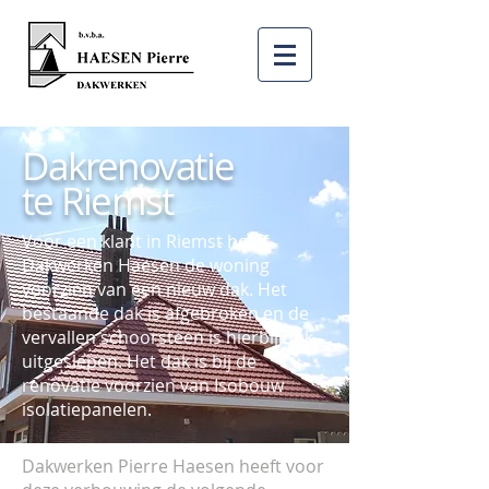
Dakrenovatie
te Riemst
Voor een klant in Riemst heeft
Dakwerken Haesen de woning
voorzien van een nieuw dak. Het
bestaande dak is afgebroken en de
vervallen schoorsteen is hierbij ook
uitgeslepen. Het dak is bij de
renovatie voorzien van Isobouw
isolatiepanelen.
Dakwerken Pierre Haesen heeft voor